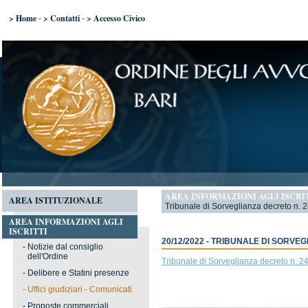
> Home
> Contatti
> Accesso Civico
-
-
AREA INFORMAZIONI AGLI ISCRI
AREA ISTITUZIONALE
Tribunale di Sorveglianza decreto n. 
AREA INFORMAZIONI AGLI
ISCRITTI
20/12/2022 - TRIBUNALE DI SORVE
-
Notizie dal consiglio
dell'Ordine
Tribunale di Sorveglianza decreto n. 2
-
Delibere e Statini presenze
-
Uffici giudiziari - Comunicati
-
Proposte commerciali