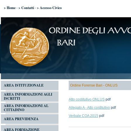
> Home
> Contatti
> Accesso Civico
-
-
AREA ISTITUZIONALE
Ordine Forense Bari - ONLUS
AREA INFORMAZIONI AGLI
ISCRITTI
Atto costitutivo ONLUS
pdf
AREA INFORMAZIONI AL
Allegato A - Atto costitutivo
pdf
CITTADINO
Verbale COA 2015
pdf
AREA PREVIDENZA
AREA FORMAZIONE