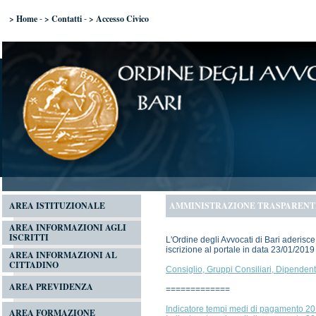
> Home
> Contatti
> Accesso Civico
-
-
AREA ISTITUZIONALE
AMMINISTRAZIONE TRASPARENT
AREA INFORMAZIONI AGLI
ISCRITTI
L'Ordine degli Avvocati di Bari aderis
iscrizione al portale in data 23/01/2019
AREA INFORMAZIONI AL
CITTADINO
Consiglio, Gruppi Consiliari, Dipendent
AREA PREVIDENZA
=============
Indicatore tempi medi di pagamento 2
AREA FORMAZIONE