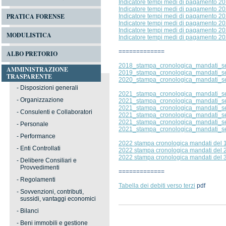
Indicatore tempi medi di pagamento 2
Indicatore tempi medi di pagamento 2
PRATICA FORENSE
Indicatore tempi medi di pagamento 2
Indicatore tempi medi di pagamento 20
Indicatore tempi medi di pagamento 20
MODULISTICA
Indicatore tempi medi di pagamento 20
=============
ALBO PRETORIO
2018_stampa_cronologica_mandati_s
AMMINISTRAZIONE
2019_stampa_cronologica_mandati_s
TRASPARENTE
2020_stampa_cronologica_mandati_s
-
Disposizioni generali
2021_stampa_cronologica_mandati_s
-
Organizzazione
2021_stampa_cronologica_mandati_
2021_stampa_cronologica_mandati_s
-
Consulenti e Collaboratori
2021_stampa_cronologica_mandati
2021_stampa_cronologica_mandati
-
Personale
2021_stampa_cronologica_mandati_s
-
Performance
2022 stampa cronologica mandati del 1
-
Enti Controllati
2022 stampa cronologica mandati del 2
2022 stampa cronologica mandati del 3
-
Delibere Consiliari e
Provvedimenti
=============
-
Regolamenti
Tabella dei debiti verso terzi
pdf
-
Sovvenzioni, contributi,
sussidi, vantaggi economici
-
Bilanci
-
Beni immobili e gestione