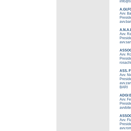
info@st
A.GI.F
Avv. 
Preside
avv.ba
A.N.A.I
Avv. R
Preside
avv.san
ASSOC
Avv. R
Preside
rosachi
ASS. 
Avv. N
Presid
avv.zan
BARI
ADGI 
Avv. F
Presid
avvbit
ASSOC
Avv. F
Presid
avv.rom