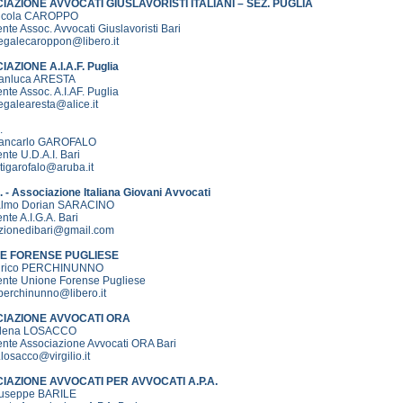
IAZIONE AVVOCATI GIUSLAVORISTI ITALIANI – SEZ. PUGLIA
Nicola CAROPPO
nte Assoc. Avvocati Giuslavoristi Bari
legalecaroppon@libero.it
AZIONE A.I.A.F. Puglia
ianluca ARESTA
nte Assoc. A.I.AF. Puglia
egalearesta@alice.it
.
iancarlo GAROFALO
nte U.D.A.I. Bari
tigarofalo@aruba.it
. - Associazione Italiana Giovani Avvocati
almo Dorian SARACINO
nte A.I.G.A. Bari
zionedibari@gmail.com
E FORENSE PUGLIESE
Enrico PERCHINUNNO
ente Unione Forense Pugliese
perchinunno@libero.it
IAZIONE AVVOCATI ORA
ilena LOSACCO
ente Associazione Avvocati ORA Bari
losacco@virgilio.it
IAZIONE AVVOCATI PER AVVOCATI A.P.A.
iuseppe BARILE