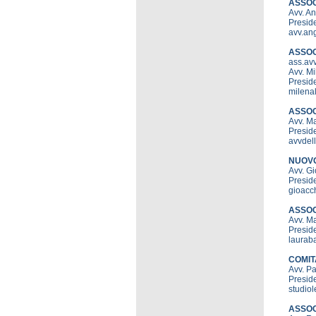
ASSOC
Avv. A
Preside
avv.ang
ASSOC
ass.av
Avv. M
Preside
milenal
ASSOCI
Avv. M
Preside
avvdel
NUOVO
Avv. G
Preside
gioacc
ASSOC
Avv. M
Preside
lauraba
COMIT
Avv. 
Preside
studiol
ASSOC