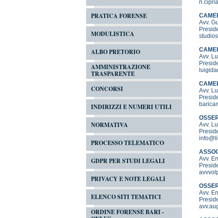
n.cipri
PRATICA FORENSE
CAMER
Avv. G
Presid
MODULISTICA
studio
CAMER
ALBO PRETORIO
Avv. L
Presid
AMMINISTRAZIONE
luigida
TRASPARENTE
CAMER
CONCORSI
Avv. L
Preside
barica
INDIRIZZI E NUMERI UTILI
OSSER
NORMATIVA
Avv. Lu
Preside
info@li
PROCESSO TELEMATICO
ASSOC
Avv. E
GDPR PER STUDI LEGALI
Preside
avvvolp
PRIVACY E NOTE LEGALI
OSSER
Avv. 
ELENCO SITI TEMATICI
Preside
avv.aug
ORDINE FORENSE BARI -