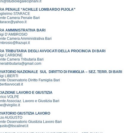
ani@studiolegalecipriani.it
A PENALE “ACHILLE LOMBARDO PIJOLA”
uglielmo STARACE
ente Camera Penale Bari
starace@yahoo.it
A AMMINISTRATIVA BARI
uigi D’AMBROSIO
ente Camera Amministrativa Bari
mbrosio@frazupi.it
A TRIBUTARIA DEGLI AVVOCATI DELLA PROCINCIA DI BARI
uigi CARBONE
nte Camera Tributaria Bari
meratributaria@gmail.com
VATORIO NAZIONALE SUL DIRITTO DI FAMIGLIA – SEZ. TERR. DI BARI
igi LIBERTI
nte Osservatorio Diritto Famiglia Bari
bertiavvocati.it
IAZIONE LAVORO E GIUSTIZIA
nrico VOLPE
nte Associaz. Lavoro e Giustizia Bari
e@virgilio.it
VATORIO GIUSTIZIA LAVORO
Enzo AUGUSTO
nte Osservatorio Giustizia Lavoro Bari
usto@tiscalinet.it