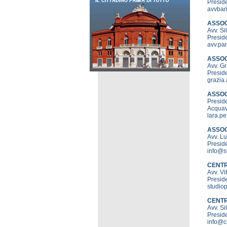
Preside
avvbari
ASSOC
Avv. S
Presid
avv.pan
ASSOC
Avv. G
Preside
grazia.
ASSOC
Preside
Acquavi
lara.pe
ASSOC
Avv. L
Preside
info@st
CENTR
Avv. V
Preside
studiop
CENTR
Avv. S
Presid
info@ci