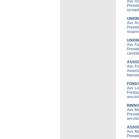
Avv. 
Preside
ra.mart
UNION
Avv. 
Presid
rosann
UNION
Avv. F
Preside
candal
ASSOC
Avv. F
Associa
france
FONDA
Avv. L
Fondaz
avv.ci
RINN
Avv. M
Presid
avv.mi
ASSOCI
Avv. M
Preside