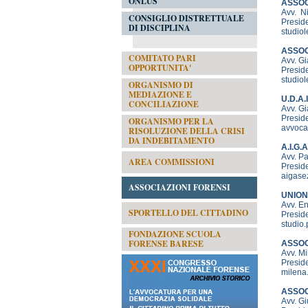
ONLUS
ASSOC
Avv. 
CONSIGLIO DISTRETTUALE
Preside
DI DISCIPLINA
studio
ASSOCI
COMITATO PARI
Avv. G
OPPORTUNITA'
Preside
studiol
ORGANISMO DI
MEDIAZIONE E
U.D.A.I
CONCILIAZIONE
Avv. G
Preside
ORGANISMO PER LA
avvoca
RISOLUZIONE DELLA CRISI
DA INDEBITAMENTO
A.I.G.A
Avv. P
AREA COMMISSIONI
Preside
aigase
ASSOCIAZIONI FORENSI
UNION
Avv. 
SPORTELLO DEL CITTADINO
Presid
studio.
FONDAZIONE SCUOLA
FORENSE BARESE
ASSOC
Avv. M
Presid
milena.
ASSOC
Avv. G