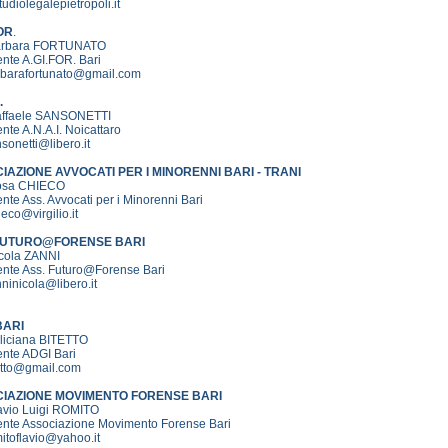
udiolegalepietropoli.it
OR
.
Barbara FORTUNATO
nte A.GI.FOR. Bari
rbarafortunato@gmail.com
.
affaele SANSONETTI
nte A.N.A.I. Noicattaro
sonetti@libero.it
IAZIONE AVVOCATI PER I MINORENNI BARI - TRANI
osa CHIECO
nte Ass. Avvocati per i Minorenni Bari
eco@virgilio.it
FUTURO@FORENSE BARI
icola ZANNI
ente Ass. Futuro@Forense Bari
ninicola@libero.it
BARI
eliciana BITETTO
ente ADGI Bari
etto@gmail.com
IAZIONE MOVIMENTO FORENSE BARI
lavio Luigi ROMITO
ente Associazione Movimento Forense Bari
itoflavio@yahoo.it