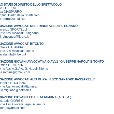
O STUDI DI DIRITTO DELLO SPETTACOLO
Ebe GUERRA
lga DIASPARRO
Studi Diritto dello Spettacolo
eguerra@gmail.com
IAZIONE AVVOCATI DEL TRIBUNALE DI PUTIGNANO
incenzo SPORTELLI
nte Ass. Avvocati Putignano
li_vincenzo@libero.it
IAZIONE AVVOCATI BITONTO
ichele CALAMITA
nte Ass. Avvocati Bitonto
calamita@libero.it
IAZIONE GIOVANI AVVOCATI (A.G.AVV.) “GIUSEPPE NAPOLI” BITONTO
Romina CENTRONE
nte Ass. A.G. Avv. G. Napoli Bitonto
ne.romina@gmail.com
IAZIONE AVVOCATI ALTAMURA “F.SCO SANTORO PASSARELLI
”
ntonello STIGLIANO
nte Ass. Avvocati Altamura
lo.stigliano@hotmail.it
IAZIONE GIOVANI LEGALI ALTAMURA (A.G.L.A.)
asquale GIORGIO
nte Ass. Giovani Legali Altamura
giorgio@gmail.com