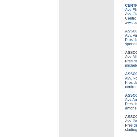
CENTR
Avv. 
Avv. O
Centro 
avv.eb
ASSOC
Avv. V
Preside
sportel
ASSOC
Avv. M
Preside
michele
ASSOC
Avv. 
Preside
centro
ASSOC
Avv. A
Preside
antonel
ASSOC
Avv. P
Preside
studio