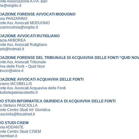
nte Associazione A.P.A. Bari
le@virgilio.it
IAZIONE FORENSE AVVOCATI MODUGNO
ilvia PANZARINO
ente Ass. Avvocati MODUGNO
zarinosilvia@virgilio.it
IAZIONE AVVOCATI RUTIGLIANO
razia ARBOREA
nte Ass. Avvocati Rutigliano
arb@hotmail.it
IAZIONE FORENSE DEL TRIBUNALE DI ACQUAVIVA DELLE FONTI “QUID NO
nte Ass. Avvocati Tribunale
va delle Fonti – Quid Novi
truzzi@alice.it
IAZIONE AVVOCATI ACQUAVIVA DELLE FONTI
uciano IACOBELLIS
nte Ass. Avvocati Acquaviva delle Fonti
udiolegaleiacobellis.it
O STUDI INFORMATICA GIURIDICA DI ACQUAVIVA DELLE FONTI
ito Stefano PASCIOLLA
nte Centro Studi Inf. Giuridica
asciolla@tiscalinet.it
O STUDI CISEM
ilvia ADDANTE
ente Centro Studi CISEM
sembari.it