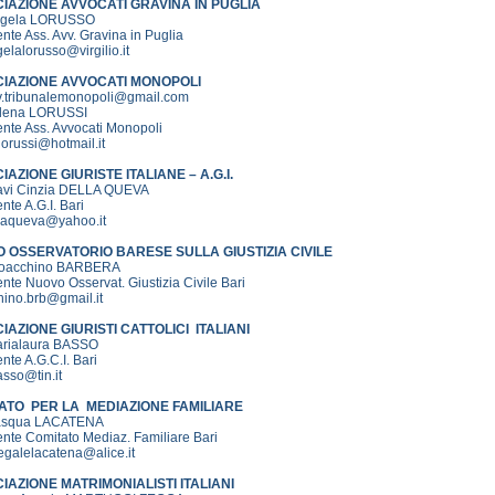
IAZIONE AVVOCATI GRAVINA IN PUGLIA
ngela LORUSSO
nte Ass. Avv. Gravina in Puglia
elalorusso@virgilio.it
IAZIONE AVVOCATI MONOPOLI
v.tribunalemonopoli@gmail.com
ilena LORUSSI
nte Ass. Avvocati Monopoli
orussi@hotmail.it
AZIONE GIURISTE ITALIANE – A.G.I.
avi Cinzia DELLA QUEVA
nte A.G.I. Bari
laqueva@yahoo.it
 OSSERVATORIO BARESE SULLA GIUSTIZIA CIVILE
ioacchino BARBERA
nte Nuovo Osservat. Giustizia Civile Bari
hino.brb@gmail.it
IAZIONE GIURISTI CATTOLICI ITALIANI
arialaura BASSO
nte A.G.C.I. Bari
sso@tin.it
ATO PER LA MEDIAZIONE FAMILIARE
Pasqua LACATENA
nte Comitato Mediaz. Familiare Bari
egalelacatena@alice.it
IAZIONE MATRIMONIALISTI ITALIANI