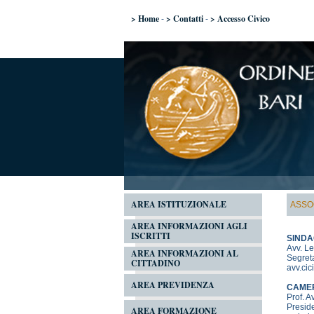
> Home
> Contatti
> Accesso Civico
-
-
AREA ISTITUZIONALE
ASSO
AREA INFORMAZIONI AGLI
ISCRITTI
SINDA
Avv. L
AREA INFORMAZIONI AL
Segreta
CITTADINO
avv.ci
AREA PREVIDENZA
CAMER
Prof. A
Presid
AREA FORMAZIONE