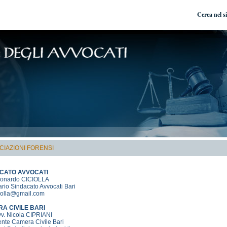
Cerca nel s
CIAZIONI FORENSI
CATO AVVOCATI
eonardo CICIOLLA
rio Sindacato Avvocati Bari
ciolla@gmail.com
A CIVILE BARI
vv. Nicola CIPRIANI
ente Camera Civile Bari