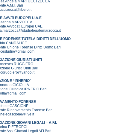
Rosa Angela MARTUCCI ZECCA
nte A.M.I. Bari
uccizecca@libero.it
E AVV.TI EUROPEI U.A.E
.
Rosanna MARZOCCA
ente Avvocati Europei UAE
a.marzocca@studiolegalemarzocca.it
E FORENSE TUTELA DIRITTI DELL’UOMO
abio CANDALICE
nte Unione Forense Diritti Uomo Bari
icestudio@gmail.com
IAZIONE GIURISTI UNITI
rancesco RUGGIERO
zione Giuristi Uniti Bari
scoruggiero@yahoo.it
ZIONE “IRNERIO
”
eonardo CICIOLLA
ione Giuridica IRNERIO Bari
ciolla@gmail.com
OVAMENTO FORENSE
ichele CASCIONE
ente Rinnovamento Forense Bari
chelecascione@live.it
AZIONE GIOVANI LEGALI – A.F.I.
arina PIETROPOLI
nte Ass. Giovani Legali AFI Bari