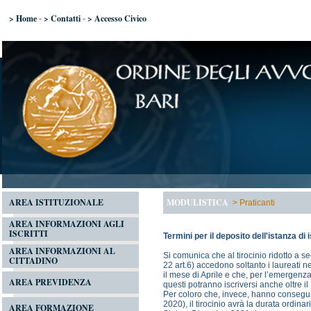
> Home
> Contatti
> Accesso Civico
-
-
AREA ISTITUZIONALE
MODULISTICA
>
Praticanti
AREA INFORMAZIONI AGLI
ISCRITTI
Termini per il deposito dell'istanza di 
AREA INFORMAZIONI AL
Si comunica che al tirocinio ridotto 
CITTADINO
22 art.6) accedono soltanto i laureati n
il mese di Aprile e che, per l’emergenz
AREA PREVIDENZA
questi potranno iscriversi anche oltre
Per coloro che, invece, hanno conseguit
2020), il tirocinio avrà la durata ordina
AREA FORMAZIONE