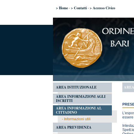
> Home
> Contatti
> Accesso Civico
-
-
AREA ISTITUZIONALE
AREA
AREA INFORMAZIONI AGLI
ISCRITTI
PRESE
AREA INFORMAZIONI AL
CITTADINO
L'espos
essere
-
Informazioni utili
Intesta
AREA PREVIDENZA
Spett.l