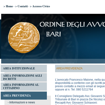
> Home
> Contatti
> Accesso Civico
-
-
AREA ISTITUZIONALE
AREA PREVIDENZA
AREA INFORMAZIONI AGLI
ISCRITTI
L'avvocato Francesco Maione, nella qua
disponibilità a conferire con gli iscritt
AREA INFORMAZIONI AL
previo contatto a mezzo email al seguen
CITTADINO
oppure al n. Tel. 080 5211764
AREA PREVIDENZA
Il Consigliere Delegato Avv. Giovanni Sc
Tribunale di Bari in piazza De Nicola) 
-
Informazioni e news
Recapiti Avv. Giovanni Schiavoni: