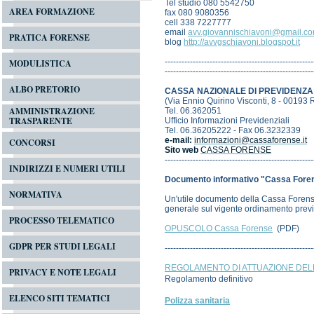
Tel studio 080 5542750
AREA FORMAZIONE
fax 080 9080356
cell 338 7227777
email
avv.giovannischiavoni@gmail.c
PRATICA FORENSE
blog
http://avvgschiavoni.blogspot.it
-----------------------------------------------------
MODULISTICA
-----------------------------------------------------
ALBO PRETORIO
CASSA NAZIONALE DI PREVIDENZA
(Via Ennio Quirino Visconti, 8 - 00193
AMMINISTRAZIONE
Tel. 06.362051
TRASPARENTE
Ufficio Informazioni Previdenziali
Tel. 06.36205222 - Fax 06.3232339
e-mail:
informazioni@cassaforense.it
CONCORSI
Sito web
CASSA FORENSE
-----------------------------------------------------
INDIRIZZI E NUMERI UTILI
Documento informativo "Cassa Forens
NORMATIVA
Un'utile documento della Cassa Forense 
generale sul vigente ordinamento previ
PROCESSO TELEMATICO
OPUSCOLO Cassa Forense
(PDF)
GDPR PER STUDI LEGALI
-----------------------------------------------------
REGOLAMENTO DI ATTUAZIONE DELL'
PRIVACY E NOTE LEGALI
Regolamento definitivo
ELENCO SITI TEMATICI
Polizza sanitaria