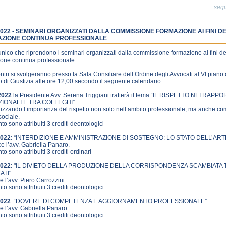
..
seg
/2022 - SEMINARI ORGANIZZATI DALLA COMMISSIONE FORMAZIONE AI FINI D
ZIONE CONTINUA PROFESSIONALE
nico che riprendono i seminari organizzati dalla commissione formazione ai fini de
one continua professionale.
ontri si svolgeranno presso la Sala Consiliare dell’Ordine degli Avvocati al VI piano 
 di Giustizia alle ore 12,00 secondo il seguente calendario:
2022
la Presidente Avv. Serena Triggiani tratterà il tema “IL RISPETTO NEI RAPPO
ZIONALI E TRA COLLEGHI”.
izzando l’importanza del rispetto non solo nell’ambito professionale, ma anche c
sociale.
nto sono attribuiti 3 crediti deontologici
2022
: “INTERDIZIONE E AMMINISTRAZIONE DI SOSTEGNO: LO STATO DELL’ART
ce l’avv. Gabriella Panaro.
to sono attribuiti 3 crediti ordinari
2022
: "IL DIVIETO DELLA PRODUZIONE DELLA CORRISPONDENZA SCAMBIATA 
ATI"
e l’avv. Piero Carrozzini
nto sono attribuiti 3 crediti deontologici
2022
: “DOVERE DI COMPETENZA E AGGIORNAMENTO PROFESSIONALE”
e l’avv. Gabriella Panaro.
nto sono attribuiti 3 crediti deontologici