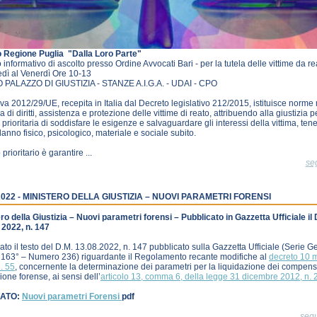
 Regione Puglia ­ "Dalla Loro Parte"
 informativo di ascolto presso Ordine Avvocati Bari - per la tutela delle vittime da re
dì al Venerdì Ore 10-13
 PALAZZO DI GIUSTIZIA - STANZE A.I.G.A. - UDAI - CPO
iva 2012/29/UE, recepita in Italia dal Decreto legislativo 212/2015, istituisce norm
a di diritti, assistenza e protezione delle vittime di reato, attribuendo alla giustizia 
prioritaria di soddisfare le esigenze e salvaguardare gli interessi della vittima, ten
danno fisico, psicologico, materiale e sociale subito.
 prioritario è garantire ...
se
2022 - MINISTERO DELLA GIUSTIZIA – NUOVI PARAMETRI FORENSI
ro della Giustizia – Nuovi parametri forensi – Pubblicato in Gazzetta Ufficiale il
 2022, n. 147
gato il testo del D.M. 13.08.2022, n. 147 pubblicato sulla Gazzetta Ufficiale (Serie 
 163° – Numero 236) riguardante il Regolamento recante modifiche al
decreto 10 
. 55
, concernente la determinazione dei parametri per la liquidazione dei compensi
ione forense, ai sensi dell’
articolo 13, comma 6, della legge 31 dicembre 2012, n. 
ATO:
Nuovi parametri Forensi
pdf
seg