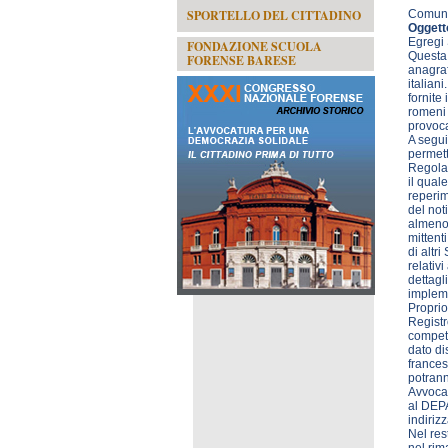
SPORTELLO DEL CITTADINO
Comuni
Oggetto
Egregi 
FONDAZIONE SCUOLA
Questa 
FORENSE BARESE
anagraf
italian
fornite
romeni 
provoc
A segui
permett
Regolam
il qual
reperime
del not
almeno 
mittent
di altr
relativ
dettagl
implem
Proprio
Registr
compete
dato di
frances
potrann
Avvocat
al DEPA
indirizz
Nel res