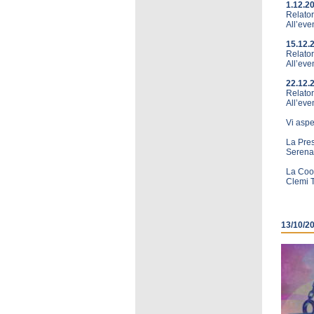
1.12.2
Relator
All’eve
15.12.
Relator
All’eve
22.12.
Relator
All’even
Vi aspe
La Pre
Serena 
La Coo
Clemi T
13/10/2