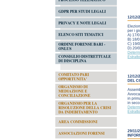
GDPR PER STUDI LEGALI
12/12
PRIVACY E NOTE LEGALI
Elezion
per i gi
ELENCO SITI TEMATICI
A) 17/0
B) 18/0
ORDINE FORENSE BARI -
C) 19/0
ONLUS
D) 20/0
Determ
CONSIGLIO DISTRETTUALE
Estratt
DI DISCIPLINA
COMITATO PARI
12/12
OPPORTUNITA'
DEL C
ORGANISMO DI
Assembl
MEDIAZIONE E
Avvocat
CONCILIAZIONE
in prim
ORGANISMO PER LA
in seco
RISOLUZIONE DELLA CRISI
Determ
DA INDEBITAMENTO
Estratt
AREA COMMISSIONI
29/11
ASSOCIAZIONI FORENSI
INFOR