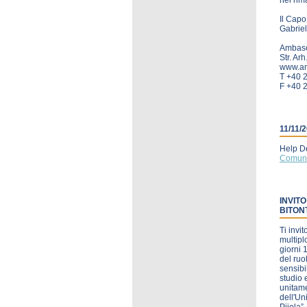
nel rim
Il Capo
Gabriel
Ambasci
Str. Ar
www.amb
T +40 
F +40 
11/11/
Help De
Comun
INVIT
BITON
Ti invi
multipl
giorni 
del ruo
sensibi
studio 
unitame
dell'Un