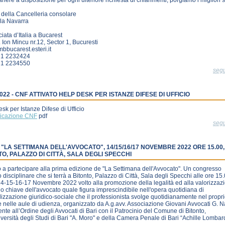
anere a disposizione per ogni ulteriore richiesta di chiarimenti, porgiamo i migliori s
 della Cancelleria consolare
la Navarra
ata d’Italia a Bucarest
h. Ion Mincu nr.12, Sector 1, Bucuresti
bucarest.esteri.it
21 2232424
21 2234550
seg
2022 - CNF ATTIVATO HELP DESK PER ISTANZE DIFESE DI UFFICIO
sk per Istanze Difese di Ufficio
icazione CNF
pdf
seg
O "LA SETTIMANA DELL'AVVOCATO", 14/15/16/17 NOVEMBRE 2022 ORE 15.00,
TO, PALAZZO DI CITTÀ, SALA DEGLI SPECCHI
to a partecipare alla prima edizione de "La Settimana dell'Avvocato". Un congresso
o disciplinare che si terrà a Bitonto, Palazzo di Città, Sala degli Specchi alle ore 15
14-15-16-17 Novembre 2022 volto alla promozione della legalità ed alla valorizzaz
lo chiave dell'avvocato quale figura imprescindibile nell'opera quotidiana di
lizzazione giuridico-sociale che il professionista svolge quotidianamente nel propr
e nelle aule di udienza, organizzato da A.g.avv. Associazione Giovani Avvocati G. N
nte all’Ordine degli Avvocati di Bari con il Patrocinio del Comune di Bitonto,
iversità degli Studi di Bari "A. Moro" e della Camera Penale di Bari “Achille Lomba