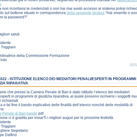
credenziali già in vostro possesso, seguendo la procedura indicata nel
vademecu
o
.
 non ricordassi le credenziali o non hai mai avuto accesso al sistema potrai richie
do sul bottone situato in corrispondenza
della seguente dicitura
“Hai smarrito o vuo
re la password?”
gliori saluti
sidente
Triggiani
rdinatrice della Commissione Formazione
into
seg
2022 - ISTITUZIONE ELENCO DEI MEDIATORI PENALI/ESPERTI IN PROGRAMMI 
ZIA RIPARATIVA
amo che presso la Camera Penale di Bari è stato istituito l’elenco dei mediatori
esperti in programmi di giustizia riparativa, al quale possono iscriversi i soggetti mun
i richiamati.
ga a tal fine il bando esplicativo delle finalità dell’elenco nonchè delle modalità di
ne:
 Penale di Bari bando
pdf
ione ci è gradita per inviarTi i migliori auguri per le prossime festività.
sidente
Triggiani
igliere Segretario
pe Dalfino