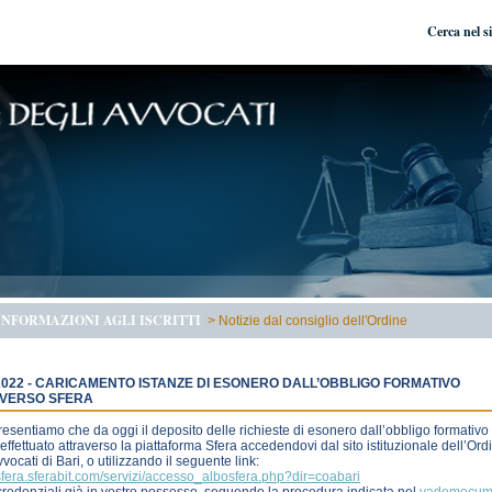
Cerca nel s
INFORMAZIONI AGLI ISCRITTI
>
Notizie dal consiglio dell'Ordine
/2022 - CARICAMENTO ISTANZE DI ESONERO DALL’OBBLIGO FORMATIVO
VERSO SFERA
resentiamo che da oggi il deposito delle richieste di esonero dall’obbligo formativo
effettuato attraverso la piattaforma Sfera accedendovi dal sito istituzionale dell’Ord
vvocati di Bari, o utilizzando il seguente link:
/sfera.sferabit.com/servizi/accesso_albosfera.php?dir=coabari