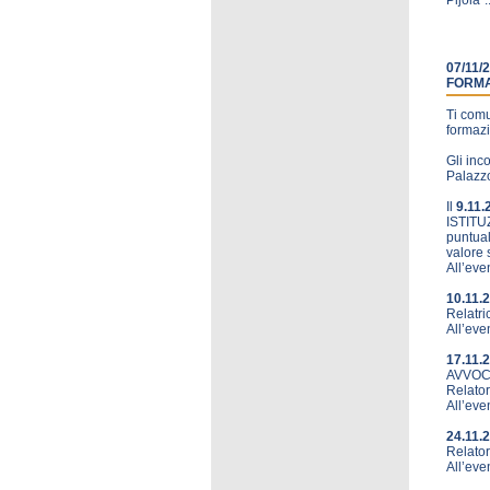
Pijola”..
07/11
FORMA
Ti comu
formazi
Gli inc
Palazzo
Il
9.11.
ISTITU
puntual
valore 
All’eve
10.11.
Relatri
All’even
17.11.
AVVOC
Relator
All’eve
24.11.
Relator
All’eve