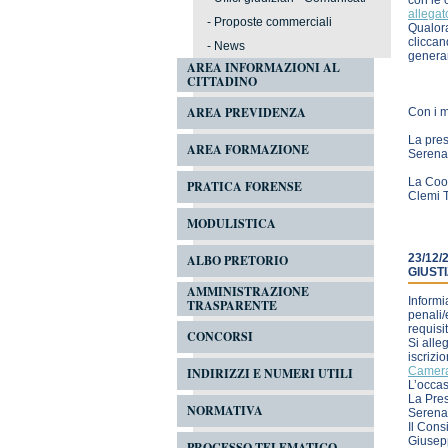
con le 
allegat
-
Proposte commerciali
Qualora
cliccan
-
News
genera
AREA INFORMAZIONI AL
CITTADINO
AREA PREVIDENZA
Con i mi
La pre
AREA FORMAZIONE
Serena 
La Coo
PRATICA FORENSE
Clemi T
MODULISTICA
23/12/
ALBO PRETORIO
GIUSTI
AMMINISTRAZIONE
Informi
TRASPARENTE
penali/
requisit
CONCORSI
Si alle
iscrizio
Camera
INDIRIZZI E NUMERI UTILI
L’occas
La Pre
NORMATIVA
Serena 
Il Cons
Giusep
PROCESSO TELEMATICO