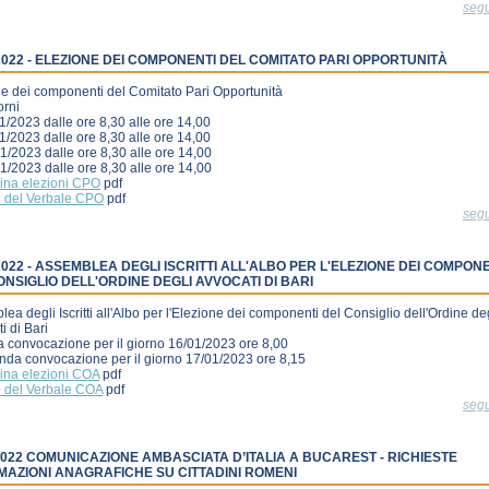
seg
/2022 - ELEZIONE DEI COMPONENTI DEL COMITATO PARI OPPORTUNITÀ
e dei componenti del Comitato Pari Opportunità
orni
1/2023 dalle ore 8,30 alle ore 14,00
1/2023 dalle ore 8,30 alle ore 14,00
1/2023 dalle ore 8,30 alle ore 14,00
1/2023 dalle ore 8,30 alle ore 14,00
ina elezioni CPO
pdf
o del Verbale CPO
pdf
seg
/2022 - ASSEMBLEA DEGLI ISCRITTI ALL'ALBO PER L'ELEZIONE DEI COMPON
ONSIGLIO DELL'ORDINE DEGLI AVVOCATI DI BARI
ea degli Iscritti all'Albo per l'Elezione dei componenti del Consiglio dell'Ordine de
i di Bari
a convocazione per il giorno 16/01/2023 ore 8,00
nda convocazione per il giorno 17/01/2023 ore 8,15
ina elezioni COA
pdf
o del Verbale COA
pdf
seg
/2022 COMUNICAZIONE AMBASCIATA D’ITALIA A BUCAREST - RICHIESTE
MAZIONI ANAGRAFICHE SU CITTADINI ROMENI