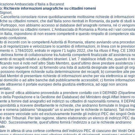
cazione Ambasciata d’Italia a Bucarest
: Richieste informazioni anagrafiche su cittadini romeni
Signori,
Cancelleria consolare riceve quotidianamente moltissime richieste di informazioni
iche su cittadini romeni, che dall’Italia sono rientrati in Romania, da parte di studi l
i. Purtroppo, non abbiamo accesso al database dell’anagrafe romena, né ci vengon
 informazioni su cittadini romeni. L’Ambasciata di Romania a Roma ed i vari consola
in Italia, rispondono di non essere competenti e questo rimpallo di competenze sta
ando confusione.
to di incontri con le competenti Autorità di Romania, stiamo avviando una procedu
a di regolarizzare e velocizzare lo scambio di informazioni, in linea con le prevision
ento n. 1784/2020, entrato in vigore l’1 luglio 2022, che ha rifuso il Reg. CE 139
e delinea forme di collaborazione tra Autorità competenti finalizzate all’assistenza n
nto di recapiti relativi a cittadini stranieri. L’art. 7 stabilisce infatti che, quando il r
ificando non è noto nell’altro Stato Membro, quest’ultimo deve prestare assistenza 
uno dei seguenti modi: a) fornendo una lista di autorità designate alle quali gli or
i possono rivolgere richieste sulla determinazione dei recapiti; b) consentire alle p
i Stati Membri di presentare richieste di informazioni anche per via elettronica ai regis
i al domicilio o ad altre banche dati pubblicamente accessibili; c) fornire informazion
iate attraverso il portale europeo della giustizia elettronica, ad oggi non ancora
entato.
 in quest’ ottica abbiamo provveduto a prendere contatto con il DEPABD (Dipartime
o della Popolazione e la Gestione del Database) del Ministero degli Affari Interni 
nte a fornire dati anagrafici ed indirizzi su cittadini di nazionalità romena. Il DEP
sponibilità a ricevere direttamente le richieste, che andranno formulate in lingua in
e e romena (abbiamo “strappato” un si anche per le richieste in italiano). Tali richie
o essere veicolate solo ed esclusivamente tramite gli indirizzi PEC dei singoli Ordi
i e dei Tribunali. Per tale ragione, stiamo elaborando un elenco di indirizzi PEC da
BD. Successivamente, quest’ultimo fornirà l’indirizzo a cui le richieste andranno
ate.
tare in attesa di una cortese conferma dell’indirizzo PEC di ciascuno dei Vostri Ordi