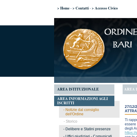
> Home
> Contatti
> Accesso Civico
-
-
AREA ISTITUZIONALE
AREA 
AREA INFORMAZIONI AGLI
ISCRITTI
27/12
-
Notizie dal consiglio
ATTRA
dell'Ordine
Ti rapp
-
Storico
essere 
degli A
-
Delibere e Statini presenze
https:/
-
Uffici giudiziari - Comunicati