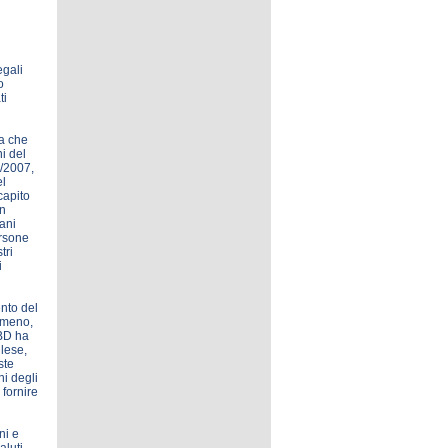
egali
o
ti
ra che
i del
3/2007,
el
ecapito
in
gani
ersone
tri
i
nto del
romeno,
ABD ha
glese,
ste
ni degli
 fornire
ni e