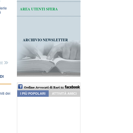
m
derle
AREA UTENTI SFERA
i
ARCHIVIO NEWSLETTER
ue
DI
iti dei
I PIÙ POPOLARI
ATTIVITÀ AMICI