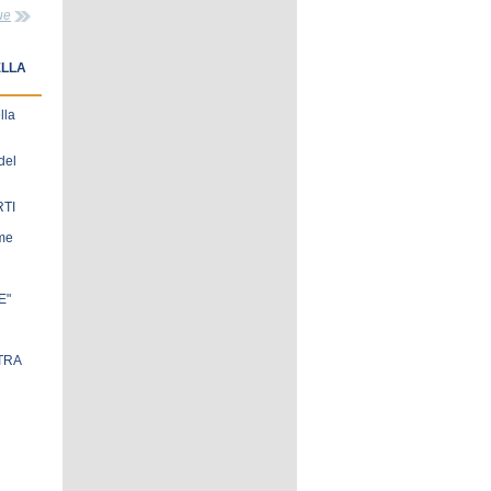
ue
ELLA
lla
del
RTI
ome
E"
TRA