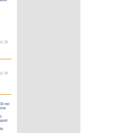
aluti.
ue
ue
.00 nei
ione
io
apoli
rdo