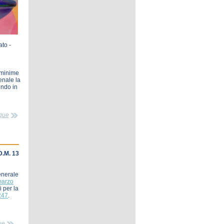
ato -
e minime
penale la
endo in
gue
 D.M. 13
Generale
marzo
 per la
247
.
ue