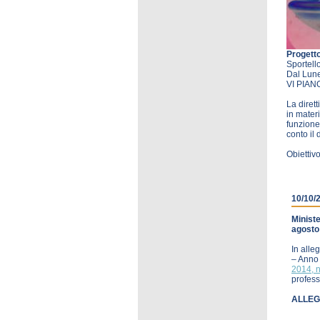
Progetto
Sportello
Dal Lune
VI PIANO
La dirett
in materi
funzione 
conto il 
Obiettivo
10/10/
Ministe
agosto
In alle
– Anno
2014, n
profess
ALLEG