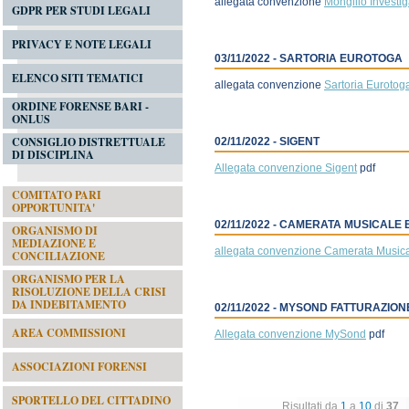
allegata convenzione
Mongillo Investig
GDPR PER STUDI LEGALI
PRIVACY E NOTE LEGALI
03/11/2022 - SARTORIA EUROTOGA
ELENCO SITI TEMATICI
allegata convenzione
Sartoria Eurotog
ORDINE FORENSE BARI -
ONLUS
CONSIGLIO DISTRETTUALE
02/11/2022 - SIGENT
DI DISCIPLINA
Allegata convenzione Sigent
pdf
COMITATO PARI
OPPORTUNITA'
02/11/2022 - CAMERATA MUSICALE
ORGANISMO DI
MEDIAZIONE E
allegata convenzione Camerata Music
CONCILIAZIONE
ORGANISMO PER LA
RISOLUZIONE DELLA CRISI
DA INDEBITAMENTO
02/11/2022 - MYSOND FATTURAZIO
AREA COMMISSIONI
Allegata convenzione MySond
pdf
ASSOCIAZIONI FORENSI
SPORTELLO DEL CITTADINO
Risultati da
1
a
10
di
37