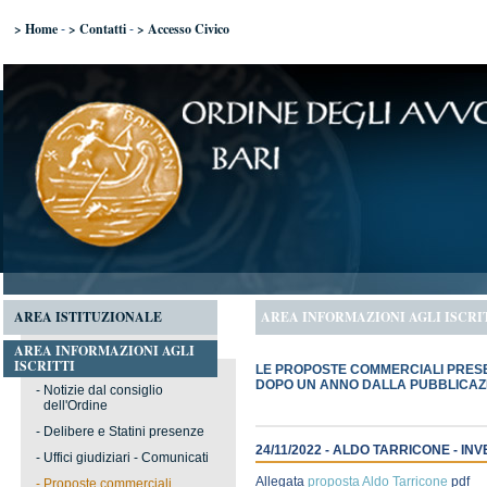
> Home
> Contatti
> Accesso Civico
-
-
AREA ISTITUZIONALE
AREA INFORMAZIONI AGLI ISCRI
AREA INFORMAZIONI AGLI
ISCRITTI
LE PROPOSTE COMMERCIALI PRESE
DOPO UN ANNO DALLA PUBBLICAZ
-
Notizie dal consiglio
dell'Ordine
-
Delibere e Statini presenze
24/11/2022 - ALDO TARRICONE - INV
-
Uffici giudiziari - Comunicati
Allegata
proposta Aldo Tarricone
pdf
-
Proposte commerciali