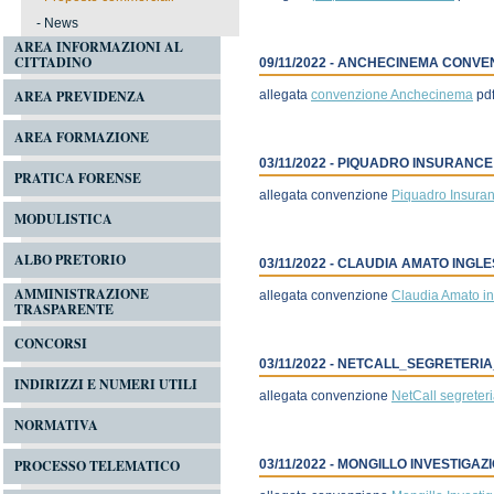
-
News
AREA INFORMAZIONI AL
CITTADINO
09/11/2022 - ANCHECINEMA CONVE
AREA PREVIDENZA
allegata
convenzione Anchecinema
pd
AREA FORMAZIONE
03/11/2022 - PIQUADRO INSURANC
PRATICA FORENSE
allegata convenzione
Piquadro Insura
MODULISTICA
ALBO PRETORIO
03/11/2022 - CLAUDIA AMATO INGL
AMMINISTRAZIONE
allegata convenzione
Claudia Amato in
TRASPARENTE
CONCORSI
03/11/2022 - NETCALL_SEGRETER
INDIRIZZI E NUMERI UTILI
allegata convenzione
NetCall segreter
NORMATIVA
PROCESSO TELEMATICO
03/11/2022 - MONGILLO INVESTIGAZI