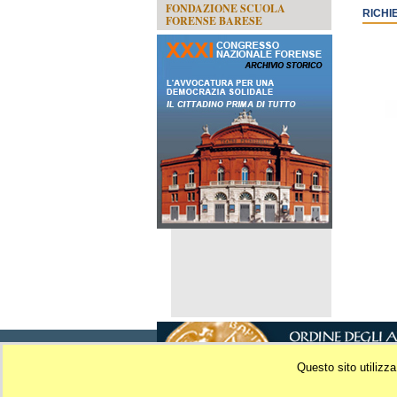
FONDAZIONE SCUOLA
RICHI
FORENSE BARESE
Posta Elettronica Certificata:
ordine@avvocatibari.legalmai
Questo sito utilizz
Palazzo di Giustizia - Piazza De Nicola - 70123 B