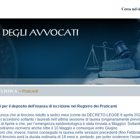
Cerca nel s
LISTICA
>
Praticanti
 per il deposito dell'istanza di iscrizione nel Registro dei Praticanti
nica che al tirocinio ridotto a sedici mesi (come da DECRETO-LEGGE 8 aprile 202
6) accedono soltanto i laureati nell’ultima sessione di laurea (originariamente previ
 di Aprile e che, per l’emergenza epidemiologica è stata rinviata a Maggio). Soltant
potranno iscriversi anche oltre il 10 Maggio e comunque entro Giugno.
oro che, invece, hanno conseguito la laurea nelle sessioni precedenti (fino Febbra
il tirocinio avrà la durata ordinaria di 18 mesi e, pertanto, per poter sostenere l’esa