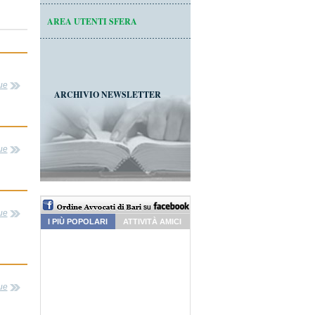
AREA UTENTI SFERA
ue
ARCHIVIO NEWSLETTER
ue
ue
I PIÙ POPOLARI
ATTIVITÀ AMICI
ue