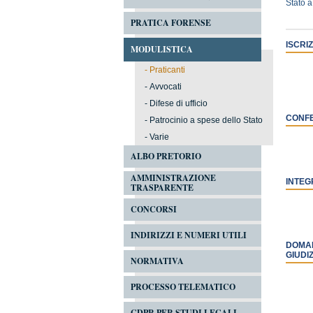
Stato a
PRATICA FORENSE
ISCRI
MODULISTICA
-
Praticanti
-
Avvocati
-
Difese di ufficio
CONFE
-
Patrocinio a spese dello Stato
-
Varie
ALBO PRETORIO
AMMINISTRAZIONE
INTEG
TRASPARENTE
CONCORSI
INDIRIZZI E NUMERI UTILI
DOMAN
GIUDIZ
NORMATIVA
PROCESSO TELEMATICO
GDPR PER STUDI LEGALI